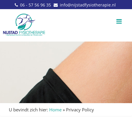
06 - 57 56 96 35
info@nijstadfysiotherapie.nl
Me
U bevindt zich hier:
Home
»
Privacy Policy