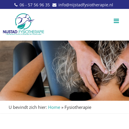
06 - 57 56 96 35
info@nijstadfysiotherapie.nl
Me
U bevindt zich hier:
Home
»
Fysiotherapie