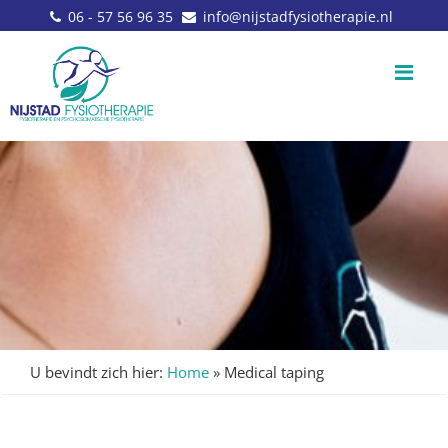
06 - 57 56 96 35
info@nijstadfysiotherapie.nl
Me
U bevindt zich hier:
Home
»
Medical taping