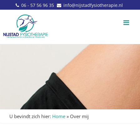
06 - 57 56 96 35
info@nijstadfysiotherapie.nl
Me
U bevindt zich hier:
Home
»
Over mij